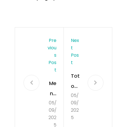
Pre
Nex
Viou
T
S
Pos
Pos
T
T
Tot
Me
o
ng
05/
Ma
05/
09/
gun
cau
09/
202
aka
:
202
5
n
5
Kes