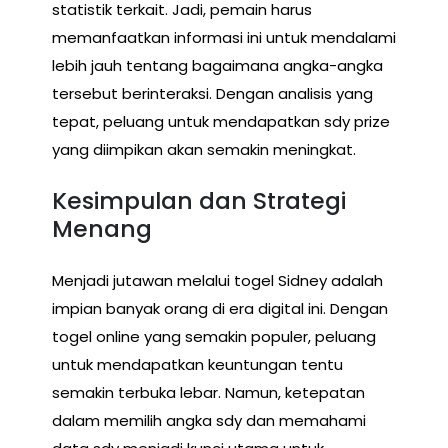
statistik terkait. Jadi, pemain harus
memanfaatkan informasi ini untuk mendalami
lebih jauh tentang bagaimana angka-angka
tersebut berinteraksi. Dengan analisis yang
tepat, peluang untuk mendapatkan sdy prize
yang diimpikan akan semakin meningkat.
Kesimpulan dan Strategi
Menang
Menjadi jutawan melalui togel Sidney adalah
impian banyak orang di era digital ini. Dengan
togel online yang semakin populer, peluang
untuk mendapatkan keuntungan tentu
semakin terbuka lebar. Namun, ketepatan
dalam memilih angka sdy dan memahami