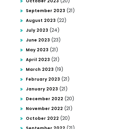
(20)
October 2023
(21)
September 2023
(22)
August 2023
(24)
July 2023
(23)
June 2023
(21)
May 2023
(21)
April 2023
(19)
March 2023
(21)
February 2023
(21)
January 2023
(20)
December 2022
(21)
November 2022
(20)
October 2022
(21)
September 2022