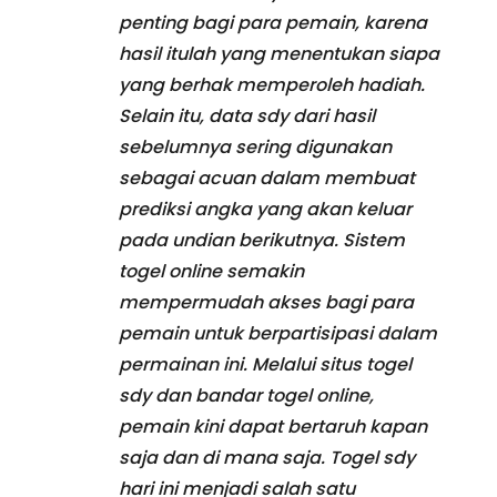
penting bagi para pemain, karena
hasil itulah yang menentukan siapa
yang berhak memperoleh hadiah.
Selain itu, data sdy dari hasil
sebelumnya sering digunakan
sebagai acuan dalam membuat
prediksi angka yang akan keluar
pada undian berikutnya. Sistem
togel online semakin
mempermudah akses bagi para
pemain untuk berpartisipasi dalam
permainan ini. Melalui situs togel
sdy dan bandar togel online,
pemain kini dapat bertaruh kapan
saja dan di mana saja. Togel sdy
hari ini menjadi salah satu