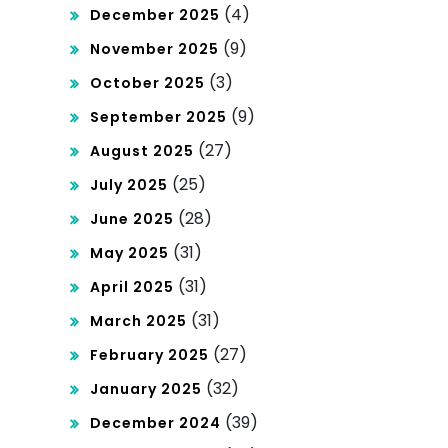
t
(4)
December 2025
yan
(9)
November 2025
g
(3)
October 2025
Mu
(9)
September 2025
(27)
da
August 2025
(25)
July 2025
h
(28)
June 2025
(31)
May 2025
(31)
April 2025
(31)
March 2025
(27)
February 2025
(32)
January 2025
(39)
December 2024