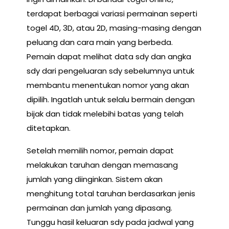
terdapat berbagai variasi permainan seperti
togel 4D, 3D, atau 2D, masing-masing dengan
peluang dan cara main yang berbeda.
Pemain dapat melihat data sdy dan angka
sdy dari pengeluaran sdy sebelumnya untuk
membantu menentukan nomor yang akan
dipilih. Ingatlah untuk selalu bermain dengan
bijak dan tidak melebihi batas yang telah
ditetapkan.
Setelah memilih nomor, pemain dapat
melakukan taruhan dengan memasang
jumlah yang diinginkan. Sistem akan
menghitung total taruhan berdasarkan jenis
permainan dan jumlah yang dipasang.
Tunggu hasil keluaran sdy pada jadwal yang