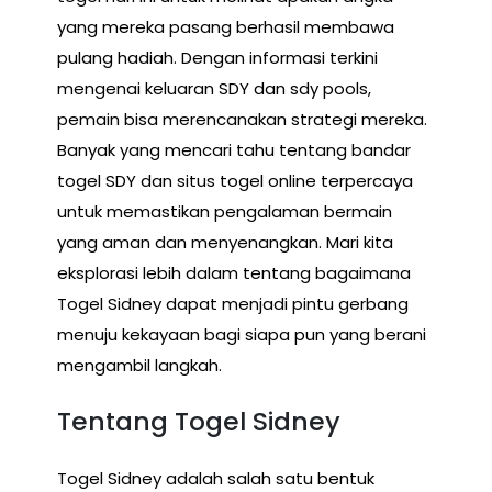
yang mereka pasang berhasil membawa
pulang hadiah. Dengan informasi terkini
mengenai keluaran SDY dan sdy pools,
pemain bisa merencanakan strategi mereka.
Banyak yang mencari tahu tentang bandar
togel SDY dan situs togel online terpercaya
untuk memastikan pengalaman bermain
yang aman dan menyenangkan. Mari kita
eksplorasi lebih dalam tentang bagaimana
Togel Sidney dapat menjadi pintu gerbang
menuju kekayaan bagi siapa pun yang berani
mengambil langkah.
Tentang Togel Sidney
Togel Sidney adalah salah satu bentuk