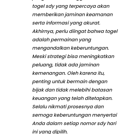
togel sdy yang terpercaya akan
memberikan jaminan keamanan
serta informasi yang akurat.
Akhirnya, perlu diingat bahwa togel
adalah permainan yang
mengandalkan keberuntungan.
Meski strategi bisa meningkatkan
peluang, tidak ada jaminan
kemenangan. Oleh karena itu,
penting untuk bermain dengan
bijak dan tidak melebihi batasan
keuangan yang telah ditetapkan.
Selalu nikmati prosesnya dan
semoga keberuntungan menyertai
Anda dalam setiap nomor sdy hari
ini yang dipilih.