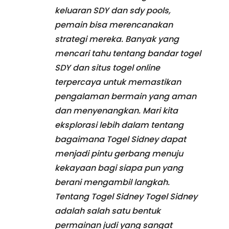
keluaran SDY dan sdy pools,
pemain bisa merencanakan
strategi mereka. Banyak yang
mencari tahu tentang bandar togel
SDY dan situs togel online
terpercaya untuk memastikan
pengalaman bermain yang aman
dan menyenangkan. Mari kita
eksplorasi lebih dalam tentang
bagaimana Togel Sidney dapat
menjadi pintu gerbang menuju
kekayaan bagi siapa pun yang
berani mengambil langkah.
Tentang Togel Sidney Togel Sidney
adalah salah satu bentuk
permainan judi yang sangat