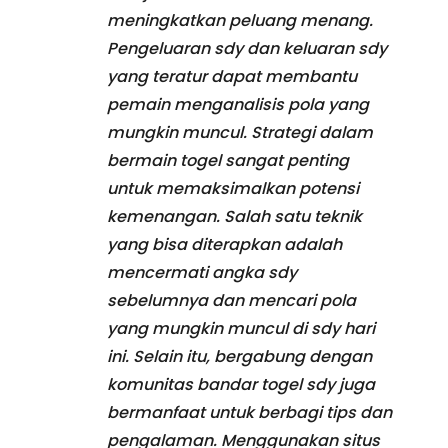
meningkatkan peluang menang.
Pengeluaran sdy dan keluaran sdy
yang teratur dapat membantu
pemain menganalisis pola yang
mungkin muncul. Strategi dalam
bermain togel sangat penting
untuk memaksimalkan potensi
kemenangan. Salah satu teknik
yang bisa diterapkan adalah
mencermati angka sdy
sebelumnya dan mencari pola
yang mungkin muncul di sdy hari
ini. Selain itu, bergabung dengan
komunitas bandar togel sdy juga
bermanfaat untuk berbagi tips dan
pengalaman. Menggunakan situs