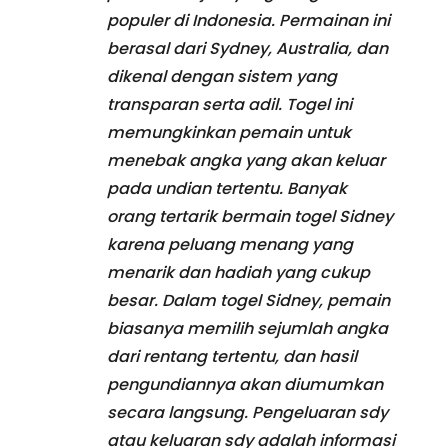
populer di Indonesia. Permainan ini
berasal dari Sydney, Australia, dan
dikenal dengan sistem yang
transparan serta adil. Togel ini
memungkinkan pemain untuk
menebak angka yang akan keluar
pada undian tertentu. Banyak
orang tertarik bermain togel Sidney
karena peluang menang yang
menarik dan hadiah yang cukup
besar. Dalam togel Sidney, pemain
biasanya memilih sejumlah angka
dari rentang tertentu, dan hasil
pengundiannya akan diumumkan
secara langsung. Pengeluaran sdy
atau keluaran sdy adalah informasi