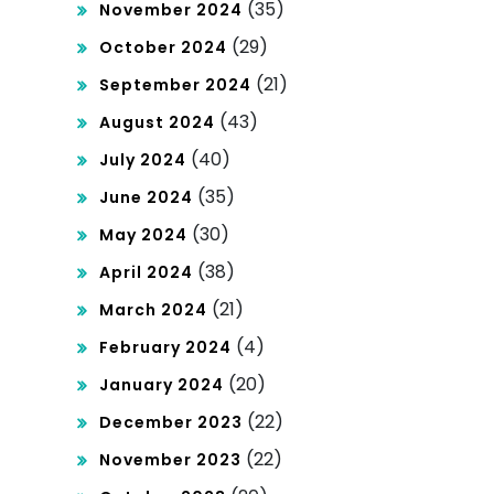
(35)
November 2024
(29)
October 2024
(21)
September 2024
(43)
August 2024
(40)
July 2024
(35)
June 2024
(30)
May 2024
(38)
April 2024
(21)
March 2024
(4)
February 2024
(20)
January 2024
(22)
December 2023
(22)
November 2023