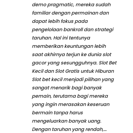
demo pragmatic, mereka sudah
familiar dengan permainan dan
dapat lebih fokus pada
pengelolaan bankroll dan strategi
taruhan. Hal ini tentunya
memberikan keuntungan lebih
saat akhirnya terjun ke dunia slot
gacor yang sesungguhnya. Slot Bet
Kecil dan Slot Gratis untuk Hiburan
Slot bet kecil menjadi pilihan yang
sangat menarik bagi banyak
pemain, terutama bagi mereka
yang ingin merasakan keseruan
bermain tanpa harus
mengeluarkan banyak uang.
Dengan taruhan yang rendah,…