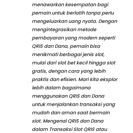
menawarkan kesempatan bagi
pemain untuk berlatih tanpa perlu
mengeluarkan uang nyata. Dengan
mengintegrasikan metode
pembayaran yang modern seperti
QRIS dan Dana, pemain bisa
menikmati berbagai jenis slot,
mulai dari slot bet kecil hingga slot
gratis, dengan cara yang lebih
praktis dan efisien. Mari kita eksplor
lebih dalam bagaimana
menggunakan QRIS dan Dana
untuk menjalankan transaksi yang
mudah dan aman saat bermain
slot. Mengenal QRIS dan Dana
dalam Transaksi Slot QRIS atau