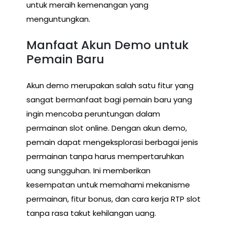
untuk meraih kemenangan yang
menguntungkan.
Manfaat Akun Demo untuk
Pemain Baru
Akun demo merupakan salah satu fitur yang
sangat bermanfaat bagi pemain baru yang
ingin mencoba peruntungan dalam
permainan slot online. Dengan akun demo,
pemain dapat mengeksplorasi berbagai jenis
permainan tanpa harus mempertaruhkan
uang sungguhan. Ini memberikan
kesempatan untuk memahami mekanisme
permainan, fitur bonus, dan cara kerja RTP slot
tanpa rasa takut kehilangan uang.