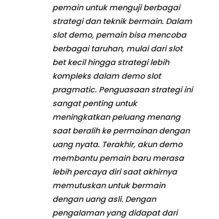
pemain untuk menguji berbagai
strategi dan teknik bermain. Dalam
slot demo, pemain bisa mencoba
berbagai taruhan, mulai dari slot
bet kecil hingga strategi lebih
kompleks dalam demo slot
pragmatic. Penguasaan strategi ini
sangat penting untuk
meningkatkan peluang menang
saat beralih ke permainan dengan
uang nyata. Terakhir, akun demo
membantu pemain baru merasa
lebih percaya diri saat akhirnya
memutuskan untuk bermain
dengan uang asli. Dengan
pengalaman yang didapat dari