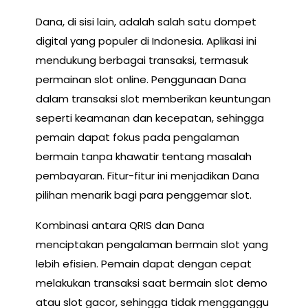
Dana, di sisi lain, adalah salah satu dompet
digital yang populer di Indonesia. Aplikasi ini
mendukung berbagai transaksi, termasuk
permainan slot online. Penggunaan Dana
dalam transaksi slot memberikan keuntungan
seperti keamanan dan kecepatan, sehingga
pemain dapat fokus pada pengalaman
bermain tanpa khawatir tentang masalah
pembayaran. Fitur-fitur ini menjadikan Dana
pilihan menarik bagi para penggemar slot.
Kombinasi antara QRIS dan Dana
menciptakan pengalaman bermain slot yang
lebih efisien. Pemain dapat dengan cepat
melakukan transaksi saat bermain slot demo
atau slot gacor, sehingga tidak mengganggu