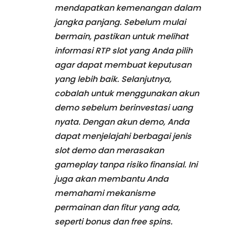
mendapatkan kemenangan dalam
jangka panjang. Sebelum mulai
bermain, pastikan untuk melihat
informasi RTP slot yang Anda pilih
agar dapat membuat keputusan
yang lebih baik. Selanjutnya,
cobalah untuk menggunakan akun
demo sebelum berinvestasi uang
nyata. Dengan akun demo, Anda
dapat menjelajahi berbagai jenis
slot demo dan merasakan
gameplay tanpa risiko finansial. Ini
juga akan membantu Anda
memahami mekanisme
permainan dan fitur yang ada,
seperti bonus dan free spins.