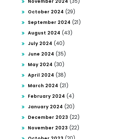
(35)
November 2024
(29)
October 2024
(21)
September 2024
(43)
August 2024
(40)
July 2024
(35)
June 2024
(30)
May 2024
(38)
April 2024
(21)
March 2024
(4)
February 2024
(20)
January 2024
(22)
December 2023
(22)
November 2023
(20)
October 2023