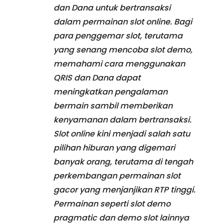
dan Dana untuk bertransaksi
dalam permainan slot online. Bagi
para penggemar slot, terutama
yang senang mencoba slot demo,
memahami cara menggunakan
QRIS dan Dana dapat
meningkatkan pengalaman
bermain sambil memberikan
kenyamanan dalam bertransaksi.
Slot online kini menjadi salah satu
pilihan hiburan yang digemari
banyak orang, terutama di tengah
perkembangan permainan slot
gacor yang menjanjikan RTP tinggi.
Permainan seperti slot demo
pragmatic dan demo slot lainnya