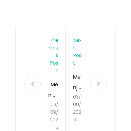
Pre
Nex
Viou
T
S
Pos
Pos
T
T
Me
Me
nja
nge
03/
di
03/
09/
ksp
Jut
09/
202
lor
aw
202
5
asi
5
an: