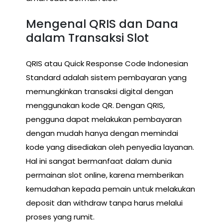
Mengenal QRIS dan Dana
dalam Transaksi Slot
QRIS atau Quick Response Code Indonesian
Standard adalah sistem pembayaran yang
memungkinkan transaksi digital dengan
menggunakan kode QR. Dengan QRIS,
pengguna dapat melakukan pembayaran
dengan mudah hanya dengan memindai
kode yang disediakan oleh penyedia layanan.
Hal ini sangat bermanfaat dalam dunia
permainan slot online, karena memberikan
kemudahan kepada pemain untuk melakukan
deposit dan withdraw tanpa harus melalui
proses yang rumit.