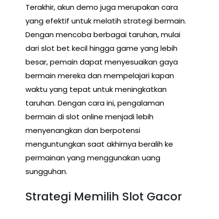
Terakhir, akun demo juga merupakan cara
yang efektif untuk melatih strategi bermain.
Dengan mencoba berbagai taruhan, mulai
dari slot bet kecil hingga game yang lebih
besar, pemain dapat menyesuaikan gaya
bermain mereka dan mempelajari kapan
waktu yang tepat untuk meningkatkan
taruhan. Dengan cara ini, pengalaman
bermain di slot online menjadi lebih
menyenangkan dan berpotensi
menguntungkan saat akhirnya beralih ke
permainan yang menggunakan uang
sungguhan.
Strategi Memilih Slot Gacor