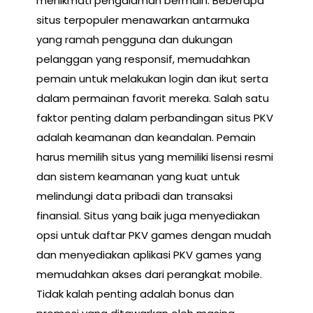
menikmati pengalaman bermain. Beberapa
situs terpopuler menawarkan antarmuka
yang ramah pengguna dan dukungan
pelanggan yang responsif, memudahkan
pemain untuk melakukan login dan ikut serta
dalam permainan favorit mereka. Salah satu
faktor penting dalam perbandingan situs PKV
adalah keamanan dan keandalan. Pemain
harus memilih situs yang memiliki lisensi resmi
dan sistem keamanan yang kuat untuk
melindungi data pribadi dan transaksi
finansial. Situs yang baik juga menyediakan
opsi untuk daftar PKV games dengan mudah
dan menyediakan aplikasi PKV games yang
memudahkan akses dari perangkat mobile.
Tidak kalah penting adalah bonus dan