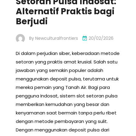
Setoran Pulsa Indosat:
Alternatif Praktis bagi
Berjudi
By
Newculturalfrontiers
20/02/2026
Di dalam perjudian siber, keberadaan metode
setoran yang praktis amat krusial. Salah satu
jawaban yang semakin populer adalah
menggunakan deposit pulsa, terutama untuk
mereka pemain yang Tanah Air. Bagi para
pengguna Indosat, sistem slot setoran pulsa
memberikan kemudahan yang besar dan
kenyamanan saat bermain tanpa perlu ribet
dengan metode pembayaran yang sulit.
Dengan menggunakan deposit pulsa dari