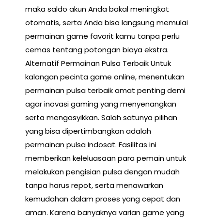
maka saldo akun Anda bakal meningkat
otomatis, serta Anda bisa langsung memulai
permainan game favorit kamu tanpa perlu
cemas tentang potongan biaya ekstra.
Alternatif Permainan Pulsa Terbaik Untuk
kalangan pecinta game online, menentukan
permainan pulsa terbaik amat penting demi
agar inovasi gaming yang menyenangkan
serta mengasyikkan. Salah satunya pilihan
yang bisa dipertimbangkan adalah
permainan pulsa Indosat. Fasilitas ini
memberikan keleluasaan para pemain untuk
melakukan pengisian pulsa dengan mudah
tanpa harus repot, serta menawarkan
kemudahan dalam proses yang cepat dan
aman. Karena banyaknya varian game yang