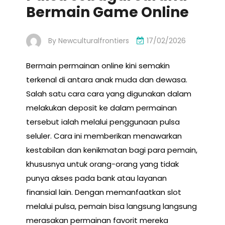
Bermain Game Online
By
Newculturalfrontiers
17/02/2026
Bermain permainan online kini semakin
terkenal di antara anak muda dan dewasa.
Salah satu cara cara yang digunakan dalam
melakukan deposit ke dalam permainan
tersebut ialah melalui penggunaan pulsa
seluler. Cara ini memberikan menawarkan
kestabilan dan kenikmatan bagi para pemain,
khususnya untuk orang-orang yang tidak
punya akses pada bank atau layanan
finansial lain. Dengan memanfaatkan slot
melalui pulsa, pemain bisa langsung langsung
merasakan permainan favorit mereka