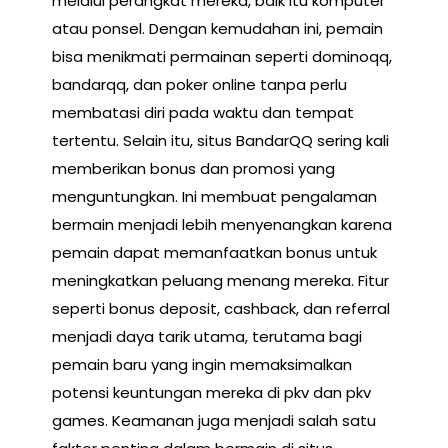
melalui perangkat mereka, baik itu komputer
atau ponsel. Dengan kemudahan ini, pemain
bisa menikmati permainan seperti dominoqq,
bandarqq, dan poker online tanpa perlu
membatasi diri pada waktu dan tempat
tertentu. Selain itu, situs BandarQQ sering kali
memberikan bonus dan promosi yang
menguntungkan. Ini membuat pengalaman
bermain menjadi lebih menyenangkan karena
pemain dapat memanfaatkan bonus untuk
meningkatkan peluang menang mereka. Fitur
seperti bonus deposit, cashback, dan referral
menjadi daya tarik utama, terutama bagi
pemain baru yang ingin memaksimalkan
potensi keuntungan mereka di pkv dan pkv
games. Keamanan juga menjadi salah satu