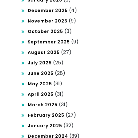
(4)
December 2025
(9)
November 2025
(3)
October 2025
(9)
September 2025
(27)
August 2025
(25)
July 2025
(28)
June 2025
(31)
May 2025
(31)
April 2025
(31)
March 2025
(27)
February 2025
(32)
January 2025
(39)
December 2024