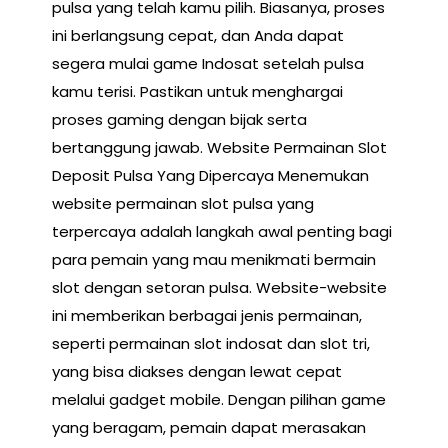
pulsa yang telah kamu pilih. Biasanya, proses
ini berlangsung cepat, dan Anda dapat
segera mulai game Indosat setelah pulsa
kamu terisi. Pastikan untuk menghargai
proses gaming dengan bijak serta
bertanggung jawab. Website Permainan Slot
Deposit Pulsa Yang Dipercaya Menemukan
website permainan slot pulsa yang
terpercaya adalah langkah awal penting bagi
para pemain yang mau menikmati bermain
slot dengan setoran pulsa. Website-website
ini memberikan berbagai jenis permainan,
seperti permainan slot indosat dan slot tri,
yang bisa diakses dengan lewat cepat
melalui gadget mobile. Dengan pilihan game
yang beragam, pemain dapat merasakan