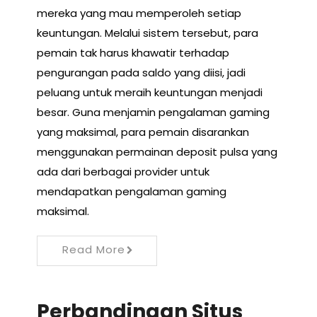
mereka yang mau memperoleh setiap
keuntungan. Melalui sistem tersebut, para
pemain tak harus khawatir terhadap
pengurangan pada saldo yang diisi, jadi
peluang untuk meraih keuntungan menjadi
besar. Guna menjamin pengalaman gaming
yang maksimal, para pemain disarankan
menggunakan permainan deposit pulsa yang
ada dari berbagai provider untuk
mendapatkan pengalaman gaming
maksimal.
Read More
Perbandingan Situs