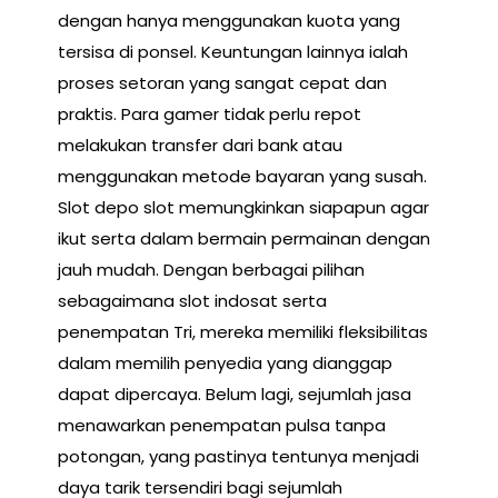
dengan hanya menggunakan kuota yang
tersisa di ponsel. Keuntungan lainnya ialah
proses setoran yang sangat cepat dan
praktis. Para gamer tidak perlu repot
melakukan transfer dari bank atau
menggunakan metode bayaran yang susah.
Slot depo slot memungkinkan siapapun agar
ikut serta dalam bermain permainan dengan
jauh mudah. Dengan berbagai pilihan
sebagaimana slot indosat serta
penempatan Tri, mereka memiliki fleksibilitas
dalam memilih penyedia yang dianggap
dapat dipercaya. Belum lagi, sejumlah jasa
menawarkan penempatan pulsa tanpa
potongan, yang pastinya tentunya menjadi
daya tarik tersendiri bagi sejumlah