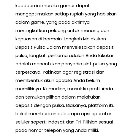
keadaan ini mereka gamer dapat
mengoptimalkan setiap rupiah yang habiskan
dalam game, yang pada akhirnya
meningkatkan peluang untuk menang dan
kepuasan di bermain. Langkah Melakukan
Deposit Pulsa Dalam menyelesaikan deposit
pulsa, langkah pertama adalah Anda lakukan
adalah menentukan penyedia slot pulsa yang
terpercaya. Yakinkan agar registrasi dan
membentuk akun apabila Anda belum
memilikinya. Kemudian, masuk ke profil Anda
dan temukan pilihan dalam melakukan
deposit dengan pulsa. Biasanya, platform itu
bakal memberikan beberapa opsi operator
seluler seperti Indosat dan Tri. Pilihlah sesuai
pada nomor telepon yang Anda miliki.