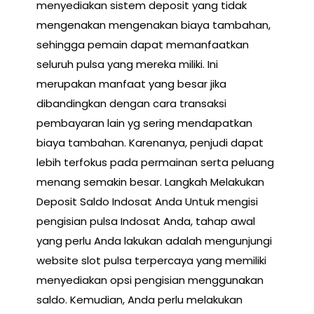
menyediakan sistem deposit yang tidak
mengenakan mengenakan biaya tambahan,
sehingga pemain dapat memanfaatkan
seluruh pulsa yang mereka miliki. Ini
merupakan manfaat yang besar jika
dibandingkan dengan cara transaksi
pembayaran lain yg sering mendapatkan
biaya tambahan. Karenanya, penjudi dapat
lebih terfokus pada permainan serta peluang
menang semakin besar. Langkah Melakukan
Deposit Saldo Indosat Anda Untuk mengisi
pengisian pulsa Indosat Anda, tahap awal
yang perlu Anda lakukan adalah mengunjungi
website slot pulsa terpercaya yang memiliki
menyediakan opsi pengisian menggunakan
saldo. Kemudian, Anda perlu melakukan