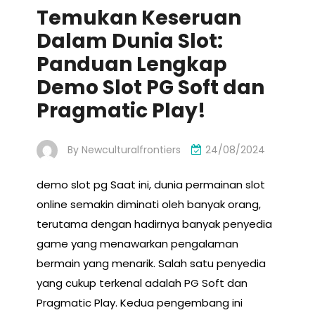
Temukan Keseruan
Dalam Dunia Slot:
Panduan Lengkap
Demo Slot PG Soft dan
Pragmatic Play!
By
Newculturalfrontiers
24/08/2024
demo slot pg Saat ini, dunia permainan slot
online semakin diminati oleh banyak orang,
terutama dengan hadirnya banyak penyedia
game yang menawarkan pengalaman
bermain yang menarik. Salah satu penyedia
yang cukup terkenal adalah PG Soft dan
Pragmatic Play. Kedua pengembang ini