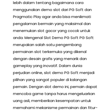
lebih dalam tentang bagaimana cara
menggunakan demo slot dari PG Soft dan
Pragmatic Play agar anda bisa menikmati
pengalaman bermain yang maksimal dan
menemukan slot gacor yang cocok untuk
anda. Mengenal Slot Demo PG Soft PG Soft
merupakan salah satu pengembang
permainan slot terkemuka yang dikenal
dengan desain grafis yang menarik dan
gameplay yang inovatif. Dalam dunia
perjudian online, slot demo PG Soft menjadi
pilihan yang sangat populer di kalangan
pemain. Dengan slot demo ini, pemain dapat
mencoba game tanpa harus mengeluarkan
uang asli, memberikan kesempatan untuk
memahami mekanisme permainan dan fitur-