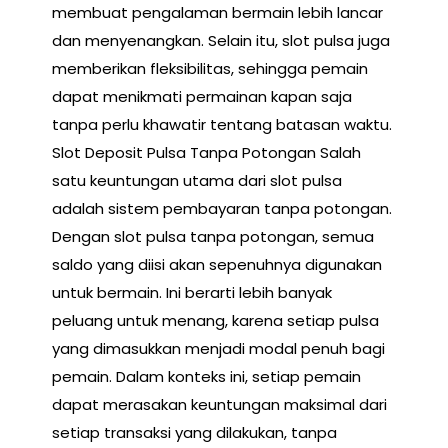
membuat pengalaman bermain lebih lancar
dan menyenangkan. Selain itu, slot pulsa juga
memberikan fleksibilitas, sehingga pemain
dapat menikmati permainan kapan saja
tanpa perlu khawatir tentang batasan waktu.
Slot Deposit Pulsa Tanpa Potongan Salah
satu keuntungan utama dari slot pulsa
adalah sistem pembayaran tanpa potongan.
Dengan slot pulsa tanpa potongan, semua
saldo yang diisi akan sepenuhnya digunakan
untuk bermain. Ini berarti lebih banyak
peluang untuk menang, karena setiap pulsa
yang dimasukkan menjadi modal penuh bagi
pemain. Dalam konteks ini, setiap pemain
dapat merasakan keuntungan maksimal dari
setiap transaksi yang dilakukan, tanpa