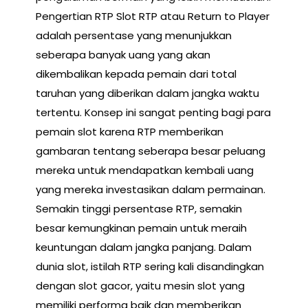
Pengertian RTP Slot RTP atau Return to Player
adalah persentase yang menunjukkan
seberapa banyak uang yang akan
dikembalikan kepada pemain dari total
taruhan yang diberikan dalam jangka waktu
tertentu. Konsep ini sangat penting bagi para
pemain slot karena RTP memberikan
gambaran tentang seberapa besar peluang
mereka untuk mendapatkan kembali uang
yang mereka investasikan dalam permainan.
Semakin tinggi persentase RTP, semakin
besar kemungkinan pemain untuk meraih
keuntungan dalam jangka panjang. Dalam
dunia slot, istilah RTP sering kali disandingkan
dengan slot gacor, yaitu mesin slot yang
memiliki performa baik dan memberikan