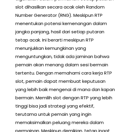
slot dihasilkan secara acak oleh Random
Number Generator (RNG). Meskipun RTP
menentukan potensi kemenangan dalam
jangka panjang, hasil dari setiap putaran
tetap acak. Ini berarti meskipun RTP
menunjukkan kemungkinan yang
menguntungkan, tidak ada jaminan bahwa
pemain akan menang dalam sesi bermain
tertentu. Dengan memahami cara kerja RTP
slot, pemain dapat membuat keputusan
yang lebih baik mengenai di mana dan kapan
bermain. Memilih slot dengan RTP yang lebih
tinggi bisa jadi strategi yang efektif,
terutama untuk pemain yang ingin
memaksimalkan peluang mereka dalam
permainan. Meskipun demikian, tetap ingat