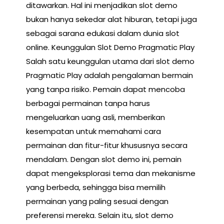
ditawarkan. Hal ini menjadikan slot demo
bukan hanya sekedar alat hiburan, tetapi juga
sebagai sarana edukasi dalam dunia slot
online. Keunggulan Slot Demo Pragmatic Play
Salah satu keunggulan utama dari slot demo
Pragmatic Play adalah pengalaman bermain
yang tanpa risiko. Pemain dapat mencoba
berbagai permainan tanpa harus
mengeluarkan uang asli, memberikan
kesempatan untuk memahami cara
permainan dan fitur-fitur khususnya secara
mendalam. Dengan slot demo ini, pemain
dapat mengeksplorasi tema dan mekanisme
yang berbeda, sehingga bisa memilih
permainan yang paling sesuai dengan
preferensi mereka. Selain itu, slot demo