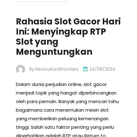
Rahasia Slot Gacor Hari
Ini: Menyingkap RTP
Slot yang
Menguntungkan
By
Newculturalfrontiers
24/08/2024
Dalam dunia perjudian online, slot gacor
menjadi topik yang hangat diperbincangkan
oleh para pemain. Banyak yang mencari tahu
bagaimana cara menemukan mesin slot
yang memberikan peluang kemenangan
tinggi. Salah satu faktor penting yang perlu
diperhatikan adalah RTP atau Return to