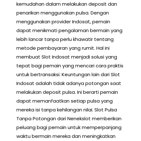
kemudahan dalam melakukan deposit dan
penarikan menggunakan pulsa. Dengan
menggunakan provider Indosat, pemain
dapat menikmati pengalaman bermain yang
lebih lancar tanpa perlu khawatir tentang
metode pembayaran yang rumit. Hal ini
membuat Slot Indosat menjadi solusi yang
tepat bagi pemain yang mencari cara praktis
untuk bertransaksi. Keuntungan lain dari Slot
Indosat adalah tidak adanya potongan saat
melakukan deposit pulsa. Ini berarti pemain
dapat memanfaatkan setiap pulsa yang
mereka isi tanpa kehilangan nilai. Slot Pulsa
Tanpa Potongan dari Nenekslot memberikan
peluang bagi pemain untuk memperpanjang
waktu bermain mereka dan meningkatkan