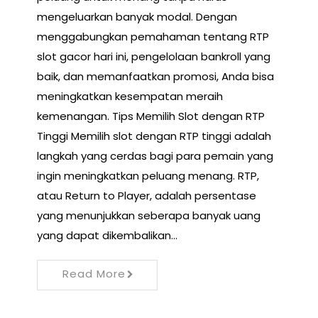
mengeluarkan banyak modal. Dengan
menggabungkan pemahaman tentang RTP
slot gacor hari ini, pengelolaan bankroll yang
baik, dan memanfaatkan promosi, Anda bisa
meningkatkan kesempatan meraih
kemenangan. Tips Memilih Slot dengan RTP
Tinggi Memilih slot dengan RTP tinggi adalah
langkah yang cerdas bagi para pemain yang
ingin meningkatkan peluang menang. RTP,
atau Return to Player, adalah persentase
yang menunjukkan seberapa banyak uang
yang dapat dikembalikan…
Read More