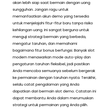
akan lebih siap saat bermain dengan uang
sungguhan. Jangan ragu untuk
memanfaatkan akun demo yang tersedia
untuk menjelajahi fitur-fitur baru tanpa risiko
kehilangan uang. Ini sangat berguna untuk
menguji strategi bermain yang berbeda,
mengatur taruhan, dan memahami
bagaimana fitur bonus berfungsi. Banyak slot
modern menawarkan mode auto-play dan
pengaturan taruhan fleksibel, jadi pastikan
Anda mencoba semuanya sebelum bergerak
ke permainan dengan taruhan nyata. Terakhir,
selalu catat pengalaman yang Anda
dapatkan dari bermain slot demo. Catatan ini
dapat membantu Anda dalam merumuskan
strategi untuk permainan yang Anda pilih.