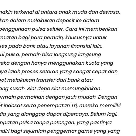
makin terkenal di antara anak muda dan dewasa.
akan dalam melakukan deposit ke dalam
 penggunaan pulsa seluler. Cara ini memberikan
matan bagi para pemain, khususnya untuk
s pada bank atau layanan finansial lain.
i pulsa, pemain bisa langsung langsung
reka dengan hanya menggunakan kuota yang
nnya ialah proses setoran yang sangat cepat dan
epot melakukan transfer dari bank atau
g susah. Slot depo slot memungkinkan
bermain permainan dengan jauh mudah. Dengan
t indosat serta penempatan Tri, mereka memiliki
dia yang dianggap dapat dipercaya. Belum lagi,
patan pulsa tanpa potongan, yang pastinya
sendiri bagi sejumlah penggemar game yang yang