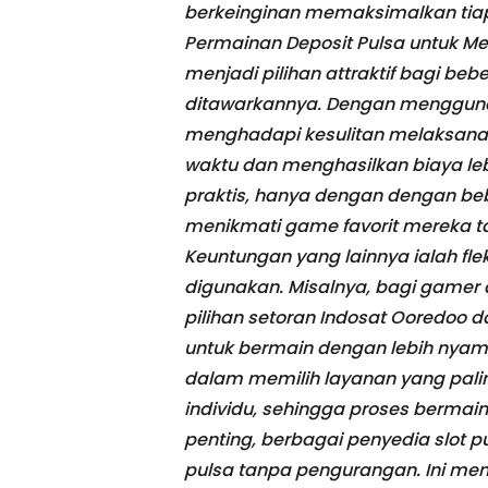
berkeinginan memaksimalkan tia
Permainan Deposit Pulsa untuk M
menjadi pilihan attraktif bagi b
ditawarkannya. Dengan menggunaka
menghadapi kesulitan melaksanak
waktu dan menghasilkan biaya leb
praktis, hanya dengan dengan beb
menikmati game favorit mereka t
Keuntungan yang lainnya ialah fle
digunakan. Misalnya, bagi gamer 
pilihan setoran Indosat Ooredoo 
untuk bermain dengan lebih nyam
dalam memilih layanan yang palin
individu, sehingga proses berma
penting, berbagai penyedia slot
pulsa tanpa pengurangan. Ini me