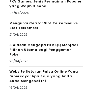
PKV Games: Jenis Permainan Populer
yang Wajib Dicoba
24/04/2026
Mengurai Cerita: Slot Telkomsel vs.
Slot Telkomsel
21/04/2026
5 Alasan Mengapa PKV QQ Menjadi
Pilihan Utama bagi Penggemar
Poker
20/04/2026
Website Setoran Pulsa Online Yang
Dipercaya: Apa Saja yang Anda
Anda Mengenai Ini
16/04/2026