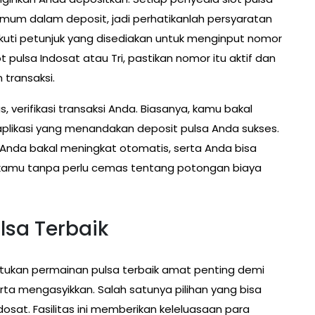
mum dalam deposit, jadi perhatikanlah persyaratan
kuti petunjuk yang disediakan untuk menginput nomor
pulsa Indosat atau Tri, pastikan nomor itu aktif dan
transaksi.
verifikasi transaksi Anda. Biasanya, kamu bakal
aplikasi yang menandakan deposit pulsa Anda sukses.
n Anda bakal meningkat otomatis, serta Anda bisa
kamu tanpa perlu cemas tentang potongan biaya
lsa Terbaik
tukan permainan pulsa terbaik amat penting demi
a mengasyikkan. Salah satunya pilihan yang bisa
sat. Fasilitas ini memberikan keleluasaan para