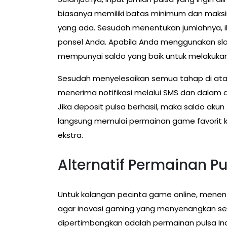
biasanya memiliki batas minimum dan maksi
yang ada. Sesudah menentukan jumlahnya, i
ponsel Anda. Apabila Anda menggunakan slot 
mempunyai saldo yang baik untuk melakukan 
Sesudah menyelesaikan semua tahap di atas, 
menerima notifikasi melalui SMS dan dalam 
Jika deposit pulsa berhasil, maka saldo aku
langsung memulai permainan game favorit 
ekstra.
Alternatif Permainan Pu
Untuk kalangan pecinta game online, menen
agar inovasi gaming yang menyenangkan sert
dipertimbangkan adalah permainan pulsa Indo