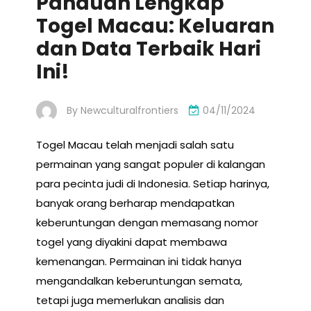
Panduan Lengkap
Togel Macau: Keluaran
dan Data Terbaik Hari
Ini!
By
Newculturalfrontiers
04/11/2024
Togel Macau telah menjadi salah satu
permainan yang sangat populer di kalangan
para pecinta judi di Indonesia. Setiap harinya,
banyak orang berharap mendapatkan
keberuntungan dengan memasang nomor
togel yang diyakini dapat membawa
kemenangan. Permainan ini tidak hanya
mengandalkan keberuntungan semata,
tetapi juga memerlukan analisis dan