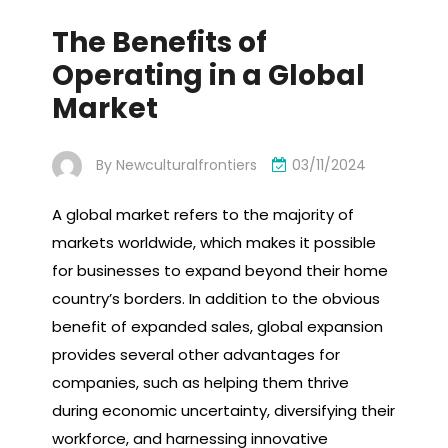
The Benefits of
Operating in a Global
Market
By
Newculturalfrontiers
03/11/2024
A global market refers to the majority of
markets worldwide, which makes it possible
for businesses to expand beyond their home
country’s borders. In addition to the obvious
benefit of expanded sales, global expansion
provides several other advantages for
companies, such as helping them thrive
during economic uncertainty, diversifying their
workforce, and harnessing innovative