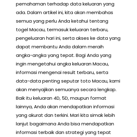
pemahaman terhadap data keluaran yang
ada. Dalam artikel ini, kita akan membahas
semua yang perlu Anda ketahui tentang
togel Macau, termasuk keluaran terbaru,
pengeluaran hari ini, serta akses ke data yang
dapat membantu Anda dalam meraih
angka-angka yang tepat. Bagi Anda yang
ingin mengetahui angka keluaran Macau,
informasi mengenai result terbaru, serta
data-data penting seputar toto Macau, kami
akan menyajikan semuanya secara lengkap.
Baik itu keluaran 4D, 5D, maupun format
lainnya, Anda akan mendapatkan informasi
yang akurat dan terkini. Mari kita simak lebih
lanjut bagaimana Anda bisa mendapatkan
informasi terbaik dan strategi yang tepat