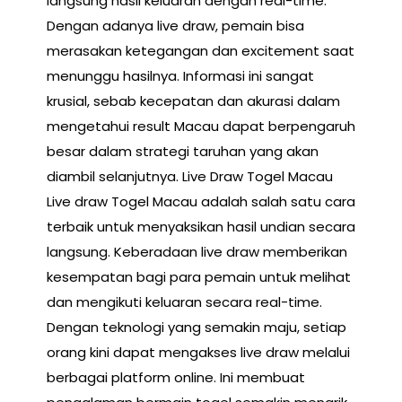
langsung hasil keluaran dengan real-time.
Dengan adanya live draw, pemain bisa
merasakan ketegangan dan excitement saat
menunggu hasilnya. Informasi ini sangat
krusial, sebab kecepatan dan akurasi dalam
mengetahui result Macau dapat berpengaruh
besar dalam strategi taruhan yang akan
diambil selanjutnya. Live Draw Togel Macau
Live draw Togel Macau adalah salah satu cara
terbaik untuk menyaksikan hasil undian secara
langsung. Keberadaan live draw memberikan
kesempatan bagi para pemain untuk melihat
dan mengikuti keluaran secara real-time.
Dengan teknologi yang semakin maju, setiap
orang kini dapat mengakses live draw melalui
berbagai platform online. Ini membuat