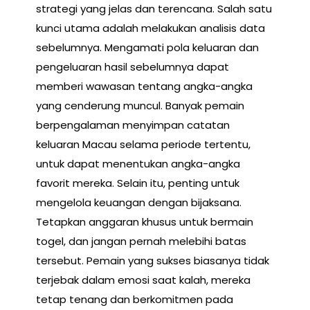
strategi yang jelas dan terencana. Salah satu
kunci utama adalah melakukan analisis data
sebelumnya. Mengamati pola keluaran dan
pengeluaran hasil sebelumnya dapat
memberi wawasan tentang angka-angka
yang cenderung muncul. Banyak pemain
berpengalaman menyimpan catatan
keluaran Macau selama periode tertentu,
untuk dapat menentukan angka-angka
favorit mereka. Selain itu, penting untuk
mengelola keuangan dengan bijaksana.
Tetapkan anggaran khusus untuk bermain
togel, dan jangan pernah melebihi batas
tersebut. Pemain yang sukses biasanya tidak
terjebak dalam emosi saat kalah, mereka
tetap tenang dan berkomitmen pada