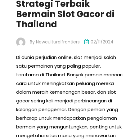
Strategi Terbaik
Bermain Slot Gacor di
Thailand
By
Newculturalfrontiers
02/11/2024
Di dunia perjudian online, slot menjadi salah
satu permainan yang paling populer,
terutama di Thailand. Banyak pemain mencari
cara untuk meningkatkan peluang mereka
dalam meraih kemenangan besar, dan slot
gacor sering kali menjadi perbincangan di
kalangan penggemar. Dengan pemain yang
berharap untuk mendapatkan pengalaman
bermain yang menguntungkan, penting untuk
mengetahui situs mana yang menawarkan