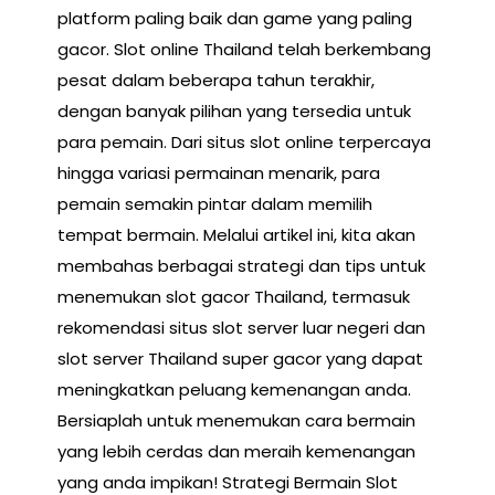
platform paling baik dan game yang paling
gacor. Slot online Thailand telah berkembang
pesat dalam beberapa tahun terakhir,
dengan banyak pilihan yang tersedia untuk
para pemain. Dari situs slot online terpercaya
hingga variasi permainan menarik, para
pemain semakin pintar dalam memilih
tempat bermain. Melalui artikel ini, kita akan
membahas berbagai strategi dan tips untuk
menemukan slot gacor Thailand, termasuk
rekomendasi situs slot server luar negeri dan
slot server Thailand super gacor yang dapat
meningkatkan peluang kemenangan anda.
Bersiaplah untuk menemukan cara bermain
yang lebih cerdas dan meraih kemenangan
yang anda impikan! Strategi Bermain Slot