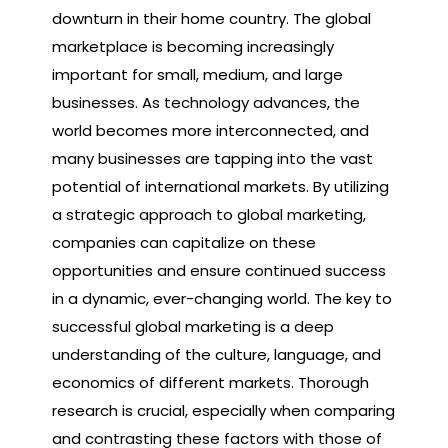
downturn in their home country. The global
marketplace is becoming increasingly
important for small, medium, and large
businesses. As technology advances, the
world becomes more interconnected, and
many businesses are tapping into the vast
potential of international markets. By utilizing
a strategic approach to global marketing,
companies can capitalize on these
opportunities and ensure continued success
in a dynamic, ever-changing world. The key to
successful global marketing is a deep
understanding of the culture, language, and
economics of different markets. Thorough
research is crucial, especially when comparing
and contrasting these factors with those of