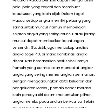
keluaran Macau, pemain dapat menganalisis
pola-pola yang terjadi dan membuat
keputusan yang lebih bijak. Dalam togel
Macau, setiap angka memiliki peluang yang
sama untuk muncul, namun mempelajari
sejarah angka yang sering muncul atau jarang
muncul dapat memberikan keuntungan
tersendiri. Statistik juga mencakup analisis
angka togel 4D, di mana kombinasi angka
ditentukan berdasarkan hasil sebelumnya.
Pemain yang cermat akan mencatat angka-
angka yang sering memenangkan permainan.
Dengan menggabungkan data keluaran dan
pengeluaran Macau, pemain dapat merasa
lebih percaya diri dalam menentukan pilihan
angka mereka pada undian berikutnya. Selain