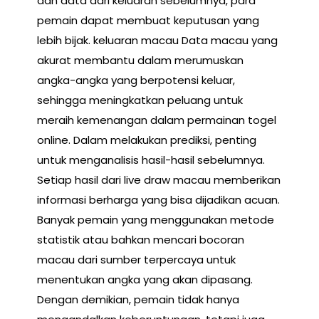
dan data dari keluaran sebelumnya, para
pemain dapat membuat keputusan yang
lebih bijak. keluaran macau Data macau yang
akurat membantu dalam merumuskan
angka-angka yang berpotensi keluar,
sehingga meningkatkan peluang untuk
meraih kemenangan dalam permainan togel
online. Dalam melakukan prediksi, penting
untuk menganalisis hasil-hasil sebelumnya.
Setiap hasil dari live draw macau memberikan
informasi berharga yang bisa dijadikan acuan.
Banyak pemain yang menggunakan metode
statistik atau bahkan mencari bocoran
macau dari sumber terpercaya untuk
menentukan angka yang akan dipasang.
Dengan demikian, pemain tidak hanya