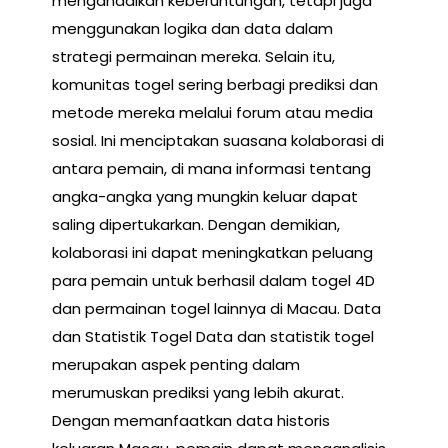
mengandalkan keberuntungan, tetapi juga
menggunakan logika dan data dalam
strategi permainan mereka. Selain itu,
komunitas togel sering berbagi prediksi dan
metode mereka melalui forum atau media
sosial. Ini menciptakan suasana kolaborasi di
antara pemain, di mana informasi tentang
angka-angka yang mungkin keluar dapat
saling dipertukarkan. Dengan demikian,
kolaborasi ini dapat meningkatkan peluang
para pemain untuk berhasil dalam togel 4D
dan permainan togel lainnya di Macau. Data
dan Statistik Togel Data dan statistik togel
merupakan aspek penting dalam
merumuskan prediksi yang lebih akurat.
Dengan memanfaatkan data historis