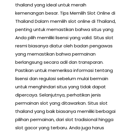
thailand yang ideal untuk meraih
kemenangan besar. Tips Memilih Slot Online di
Thailand Dalam memilih slot online di Thailand,
penting untuk memastikan bahwa situs yang
Anda pilih memiliki lisensi yang valid. Situs slot
resmi biasanya diatur oleh badan pengawas
yang memastikan bahwa permainan
berlangsung secara adil dan transparan.
Pastikan untuk memeriksa informasi tentang
lisensi dan regulasi sebelum mulai bermain
untuk menghindari situs yang tidak dapat
dipercaya. Selanjutnya, perhatikan jenis
permainan slot yang ditawarkan. Situs slot
thailand yang baik biasanya memiliki berbagai
pilihan permainan, dari slot tradisional hingga
slot gacor yang terbaru. Anda juga harus