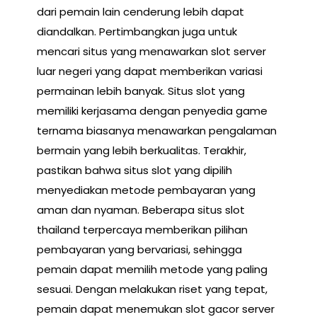
dari pemain lain cenderung lebih dapat
diandalkan. Pertimbangkan juga untuk
mencari situs yang menawarkan slot server
luar negeri yang dapat memberikan variasi
permainan lebih banyak. Situs slot yang
memiliki kerjasama dengan penyedia game
ternama biasanya menawarkan pengalaman
bermain yang lebih berkualitas. Terakhir,
pastikan bahwa situs slot yang dipilih
menyediakan metode pembayaran yang
aman dan nyaman. Beberapa situs slot
thailand terpercaya memberikan pilihan
pembayaran yang bervariasi, sehingga
pemain dapat memilih metode yang paling
sesuai. Dengan melakukan riset yang tepat,
pemain dapat menemukan slot gacor server