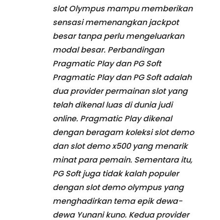
slot Olympus mampu memberikan
sensasi memenangkan jackpot
besar tanpa perlu mengeluarkan
modal besar. Perbandingan
Pragmatic Play dan PG Soft
Pragmatic Play dan PG Soft adalah
dua provider permainan slot yang
telah dikenal luas di dunia judi
online. Pragmatic Play dikenal
dengan beragam koleksi slot demo
dan slot demo x500 yang menarik
minat para pemain. Sementara itu,
PG Soft juga tidak kalah populer
dengan slot demo olympus yang
menghadirkan tema epik dewa-
dewa Yunani kuno. Kedua provider