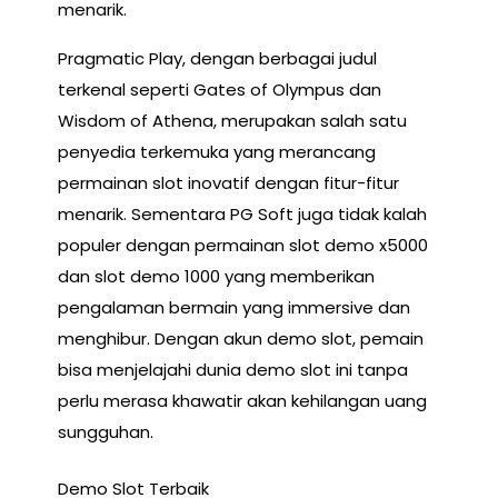
menarik.
Pragmatic Play, dengan berbagai judul
terkenal seperti Gates of Olympus dan
Wisdom of Athena, merupakan salah satu
penyedia terkemuka yang merancang
permainan slot inovatif dengan fitur-fitur
menarik. Sementara PG Soft juga tidak kalah
populer dengan permainan slot demo x5000
dan slot demo 1000 yang memberikan
pengalaman bermain yang immersive dan
menghibur. Dengan akun demo slot, pemain
bisa menjelajahi dunia demo slot ini tanpa
perlu merasa khawatir akan kehilangan uang
sungguhan.
Demo Slot Terbaik