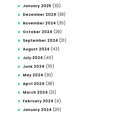
(32)
January 2025
(39)
December 2024
(35)
November 2024
(29)
October 2024
(21)
September 2024
(43)
August 2024
(40)
July 2024
(35)
June 2024
(30)
May 2024
(38)
April 2024
(21)
March 2024
(4)
February 2024
(20)
January 2024