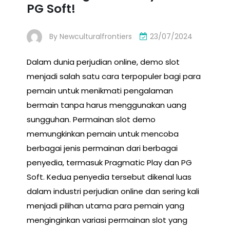
PG Soft!
By
Newculturalfrontiers
23/07/2024
Dalam dunia perjudian online, demo slot
menjadi salah satu cara terpopuler bagi para
pemain untuk menikmati pengalaman
bermain tanpa harus menggunakan uang
sungguhan. Permainan slot demo
memungkinkan pemain untuk mencoba
berbagai jenis permainan dari berbagai
penyedia, termasuk Pragmatic Play dan PG
Soft. Kedua penyedia tersebut dikenal luas
dalam industri perjudian online dan sering kali
menjadi pilihan utama para pemain yang
menginginkan variasi permainan slot yang