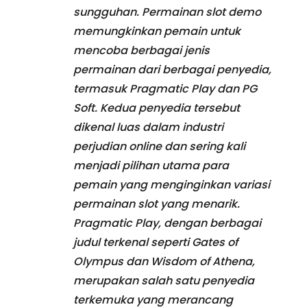
sungguhan. Permainan slot demo
memungkinkan pemain untuk
mencoba berbagai jenis
permainan dari berbagai penyedia,
termasuk Pragmatic Play dan PG
Soft. Kedua penyedia tersebut
dikenal luas dalam industri
perjudian online dan sering kali
menjadi pilihan utama para
pemain yang menginginkan variasi
permainan slot yang menarik.
Pragmatic Play, dengan berbagai
judul terkenal seperti Gates of
Olympus dan Wisdom of Athena,
merupakan salah satu penyedia
terkemuka yang merancang