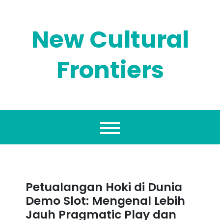
Skip
to
content
New Cultural
Frontiers
Petualangan Hoki di Dunia
Demo Slot: Mengenal Lebih
Jauh Pragmatic Play dan