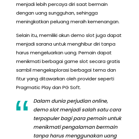
menjadi lebih percaya diri saat bermain
dengan uang sungguhan, sehingga
meningkatkan peluang meraih kemenangan.
Selain itu, memiliki akun demo slot juga dapat
menjadi sarana untuk menghibur diri tanpa
harus mengeluarkan uang. Pemain dapat
menikmati berbagai game slot secara gratis
sambil mengeksplorasi berbagai tema dan
fitur yang ditawarkan oleh provider seperti
Pragmatic Play dan PG Soft.
Dalam dunia perjudian online,
demo slot menjadi salah satu cara
terpopuler bagi para pemain untuk
menikmati pengalaman bermain
tanpa harus menggunakan uang