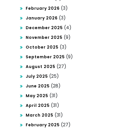
(3)
February 2026
(3)
January 2026
(4)
December 2025
(9)
November 2025
(3)
October 2025
(9)
September 2025
(27)
August 2025
(25)
July 2025
(28)
June 2025
(31)
May 2025
(31)
April 2025
(31)
March 2025
(27)
February 2025