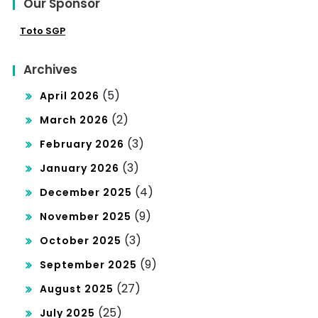
Our Sponsor
Toto SGP
Archives
(5)
April 2026
(2)
March 2026
(3)
February 2026
(3)
January 2026
(4)
December 2025
(9)
November 2025
(3)
October 2025
(9)
September 2025
(27)
August 2025
(25)
July 2025