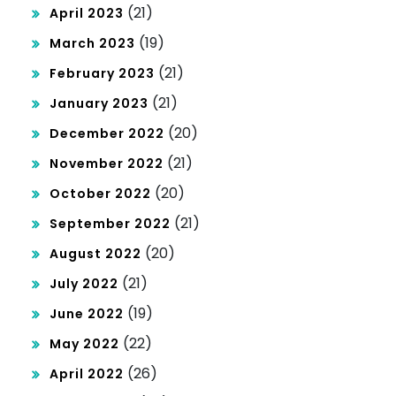
(21)
April 2023
(19)
March 2023
(21)
February 2023
(21)
January 2023
(20)
December 2022
(21)
November 2022
(20)
October 2022
(21)
September 2022
(20)
August 2022
(21)
July 2022
(19)
June 2022
(22)
May 2022
(26)
April 2022