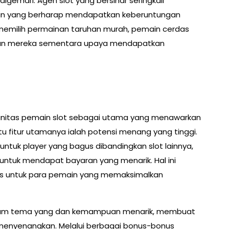
igemari. Agen slot yang bersinar seringkali
ain yang berharap mendapatkan keberuntungan
memilih permainan taruhan murah, pemain cerdas
an mereka sementara upaya mendapatkan
omunitas pemain slot sebagai utama yang menawarkan
 fitur utamanya ialah potensi menang yang tinggi.
ntuk player yang bagus dibandingkan slot lainnya,
untuk mendapat bayaran yang menarik. Hal ini
das untuk para pemain yang memaksimalkan
eragam tema yang dan kemampuan menarik, membuat
menyenangkan. Melalui berbagai bonus-bonus