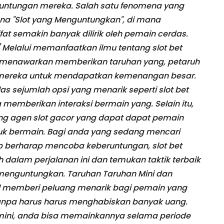
runtungan mereka. Salah satu fenomena yang
na "Slot yang Menguntungkan", di mana
fat semakin banyak dilirik oleh pemain cerdas.
 Melalui memanfaatkan ilmu tentang slot bet
ng menawarkan memberikan taruhan yang, petaruh
mereka untuk mendapatkan kemenangan besar.
las sejumlah opsi yang menarik seperti slot bet
g memberikan interaksi bermain yang. Selain itu,
g agen slot gacor yang dapat dapat pemain
uk bermain. Bagi anda yang sedang mencari
 berharap mencoba keberuntungan, slot bet
h dalam perjalanan ini dan temukan taktik terbaik
 menguntungkan. Taruhan Taruhan Mini dan
l memberi peluang menarik bagi pemain yang
npa harus harus menghabiskan banyak uang.
mini, anda bisa memainkannya selama periode