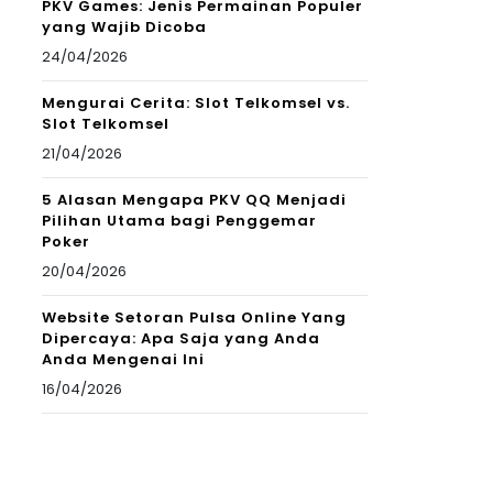
PKV Games: Jenis Permainan Populer
yang Wajib Dicoba
24/04/2026
Mengurai Cerita: Slot Telkomsel vs.
Slot Telkomsel
21/04/2026
5 Alasan Mengapa PKV QQ Menjadi
Pilihan Utama bagi Penggemar
Poker
20/04/2026
Website Setoran Pulsa Online Yang
Dipercaya: Apa Saja yang Anda
Anda Mengenai Ini
16/04/2026