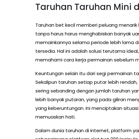
Taruhan Taruhan Mini 
Taruhan bet kecil memberi peluang menari
tanpa harus harus menghabiskan banyak uan
memainkannya selama periode lebih lama da
tersedia. Hal ini adalah solusi terutama ide
memahami cara kerja permainan sebelum me
Keuntungan selain itu dari segi permainan 
Sekalipun taruhan setiap putar lebih rendah,
sering sebanding dengan jumlah taruhan ya
lebih banyak putaran, yang pada giliran 
yang keberuntungan. Ini menciptakan situas
memuaskan hati.
Dalam dunia taruhan di internet, platform 