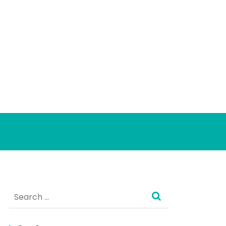
Search
for: