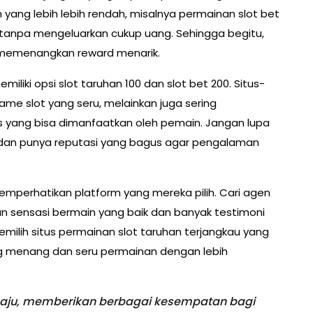
 yang lebih lebih rendah, misalnya permainan slot bet
t tanpa mengeluarkan cukup uang. Sehingga begitu,
k memenangkan reward menarik.
iliki opsi slot taruhan 100 dan slot bet 200. Situs-
me slot yang seru, melainkan juga sering
yang bisa dimanfaatkan oleh pemain. Jangan lupa
dan punya reputasi yang bagus agar pengalaman
memperhatikan platform yang mereka pilih. Cari agen
an sensasi bermain yang baik dan banyak testimoni
emilih situs permainan slot taruhan terjangkau yang
g menang dan seru permainan dengan lebih
s maju, memberikan berbagai kesempatan bagi