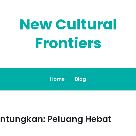
New Cultural
Frontiers
Home
Blog
untungkan: Peluang Hebat