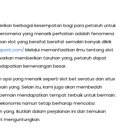
mberikan berbagai kesempatan bagi para petaruh untuk
 fenomena yang menarik perhatian adalah fenomena
 slot yang bersifat bersifat semakin banyak dilirik
repont.com/
Melalui memanfaatkan ilmu tentang slot
nawarkan memberikan taruhan yang, petaruh dapat
ndapatkan kemenangan besar.
h opsi yang menarik seperti slot bet seratus dan situs
main yang. Selain itu, kami juga akan membedah
 pemain mendapatkan tempat terbaik untuk bermain.
n ekonomis namun tetap berharap mencoba
n yang. Ikutilah dalam perjalanan ini dan temukan
slot menguntungkan.