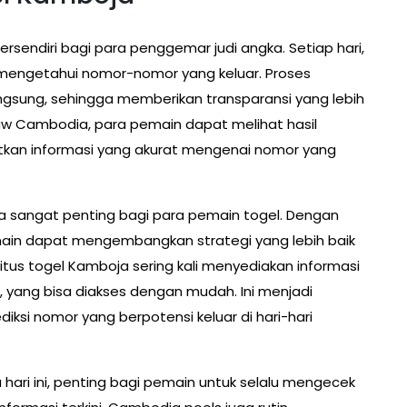
ersendiri bagi para penggemar judi angka. Setiap hari,
mengetahui nomor-nomor yang keluar. Proses
angsung, sehingga memberikan transparansi yang lebih
raw Cambodia, para pemain dapat melihat hasil
kan informasi yang akurat mengenai nomor yang
a sangat penting bagi para pemain togel. Dengan
ain dapat mengembangkan strategi yang lebih baik
tus togel Kamboja sering kali menyediakan informasi
yang bisa diakses dengan mudah. Ini menjadi
iksi nomor yang berpotensi keluar di hari-hari
ari ini, penting bagi pemain untuk selalu mengecek