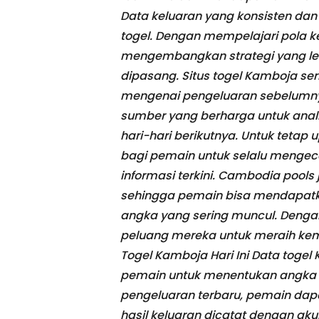
Data keluaran yang konsisten dan
togel. Dengan mempelajari pola 
mengembangkan strategi yang le
dipasang. Situs togel Kamboja ser
mengenai pengeluaran sebelumnya
sumber yang berharga untuk analis
hari-hari berikutnya. Untuk tetap
bagi pemain untuk selalu mengec
informasi terkini. Cambodia pools
sehingga pemain bisa mendapatk
angka yang sering muncul. Deng
peluang mereka untuk meraih ke
Togel Kamboja Hari Ini Data togel 
pemain untuk menentukan angka
pengeluaran terbaru, pemain dapat
hasil keluaran dicatat dengan ak