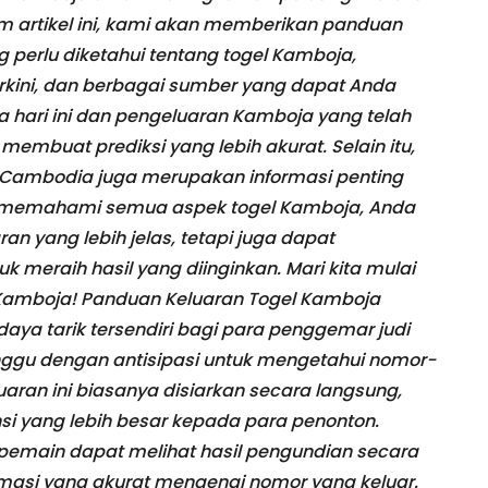
artikel ini, kami akan memberikan panduan
 perlu diketahui tentang togel Kamboja,
terkini, dan berbagai sumber yang dapat Anda
 hari ini dan pengeluaran Kamboja yang telah
mbuat prediksi yang lebih akurat. Selain itu,
w Cambodia juga merupakan informasi penting
n memahami semua aspek togel Kamboja, Anda
n yang lebih jelas, tetapi juga dapat
eraih hasil yang diinginkan. Mari kita mulai
l Kamboja! Panduan Keluaran Togel Kamboja
aya tarik tersendiri bagi para penggemar judi
nggu dengan antisipasi untuk mengetahui nomor-
aran ini biasanya disiarkan secara langsung,
i yang lebih besar kepada para penonton.
 pemain dapat melihat hasil pengundian secara
masi yang akurat mengenai nomor yang keluar.