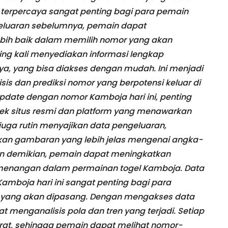
 terpercaya sangat penting bagi para pemain
keluaran sebelumnya, pemain dapat
bih baik dalam memilih nomor yang akan
ing kali menyediakan informasi lengkap
, yang bisa diakses dengan mudah. Ini menjadi
is dan prediksi nomor yang berpotensi keluar di
 update dengan nomor Kamboja hari ini, penting
ek situs resmi dan platform yang menawarkan
 juga rutin menyajikan data pengeluaran,
an gambaran yang lebih jelas mengenai angka-
an demikian, pemain dapat meningkatkan
menangan dalam permainan togel Kamboja. Data
Kamboja hari ini sangat penting bagi para
 yang akan dipasang. Dengan mengakses data
 menganalisis pola dan tren yang terjadi. Setiap
urat, sehingga pemain dapat melihat nomor-