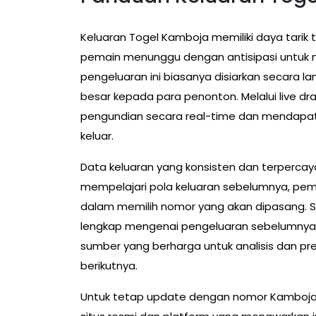
Keluaran Togel Kamboja memiliki daya tarik t
pemain menunggu dengan antisipasi untuk 
pengeluaran ini biasanya disiarkan secara l
besar kepada para penonton. Melalui live d
pengundian secara real-time dan mendapat
keluar.
Data keluaran yang konsisten dan terpercay
mempelajari pola keluaran sebelumnya, pem
dalam memilih nomor yang akan dipasang. Si
lengkap mengenai pengeluaran sebelumnya, 
sumber yang berharga untuk analisis dan pred
berikutnya.
Untuk tetap update dengan nomor Kamboja h