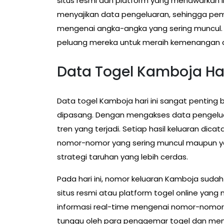
situs resmi dan platform yang menawarkan in
menyajikan data pengeluaran, sehingga pem
mengenai angka-angka yang sering muncul.
peluang mereka untuk meraih kemenangan 
Data Togel Kamboja Har
Data togel Kamboja hari ini sangat pentin
dipasang. Dengan mengakses data pengelua
tren yang terjadi. Setiap hasil keluaran di
nomor-nomor yang sering muncul maupun y
strategi taruhan yang lebih cerdas.
Pada hari ini, nomor keluaran Kamboja suda
situs resmi atau platform togel online yan
informasi real-time mengenai nomor-nomor 
tunggu oleh para penggemar togel dan me