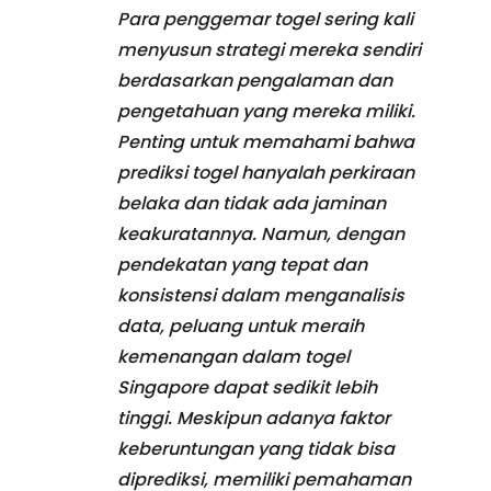
Para penggemar togel sering kali
menyusun strategi mereka sendiri
berdasarkan pengalaman dan
pengetahuan yang mereka miliki.
Penting untuk memahami bahwa
prediksi togel hanyalah perkiraan
belaka dan tidak ada jaminan
keakuratannya. Namun, dengan
pendekatan yang tepat dan
konsistensi dalam menganalisis
data, peluang untuk meraih
kemenangan dalam togel
Singapore dapat sedikit lebih
tinggi. Meskipun adanya faktor
keberuntungan yang tidak bisa
diprediksi, memiliki pemahaman