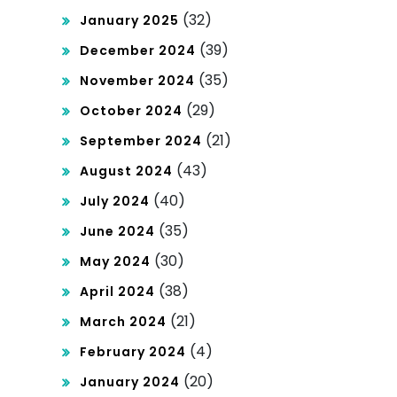
(32)
January 2025
(39)
December 2024
(35)
November 2024
(29)
October 2024
(21)
September 2024
(43)
August 2024
(40)
July 2024
(35)
June 2024
(30)
May 2024
(38)
April 2024
(21)
March 2024
(4)
February 2024
(20)
January 2024