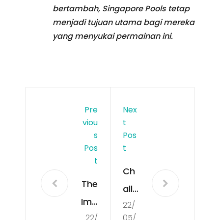
bertambah, Singapore Pools tetap
menjadi tujuan utama bagi mereka
yang menyukai permainan ini.
Pre
Nex
Viou
T
S
Pos
Pos
T
T
Ch
The
alle
Imp
22/
nge
22/
05/
ort