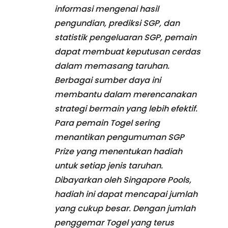
informasi mengenai hasil
pengundian, prediksi SGP, dan
statistik pengeluaran SGP, pemain
dapat membuat keputusan cerdas
dalam memasang taruhan.
Berbagai sumber daya ini
membantu dalam merencanakan
strategi bermain yang lebih efektif.
Para pemain Togel sering
menantikan pengumuman SGP
Prize yang menentukan hadiah
untuk setiap jenis taruhan.
Dibayarkan oleh Singapore Pools,
hadiah ini dapat mencapai jumlah
yang cukup besar. Dengan jumlah
penggemar Togel yang terus