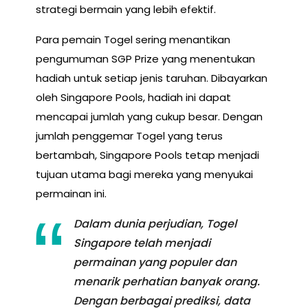
strategi bermain yang lebih efektif.
Para pemain Togel sering menantikan
pengumuman SGP Prize yang menentukan
hadiah untuk setiap jenis taruhan. Dibayarkan
oleh Singapore Pools, hadiah ini dapat
mencapai jumlah yang cukup besar. Dengan
jumlah penggemar Togel yang terus
bertambah, Singapore Pools tetap menjadi
tujuan utama bagi mereka yang menyukai
permainan ini.
Dalam dunia perjudian, Togel
Singapore telah menjadi
permainan yang populer dan
menarik perhatian banyak orang.
Dengan berbagai prediksi, data