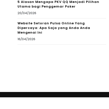
5 Alasan Mengapa PKV QQ Menjadi Pilihan
Utama bagi Penggemar Poker
20/04/2026
Website Setoran Pulsa Online Yang
Dipercaya: Apa Saja yang Anda Anda
Mengenai Ini
16/04/2026
Copyright © 2012 New Cultural Frontiers. All Rights
Reserved.