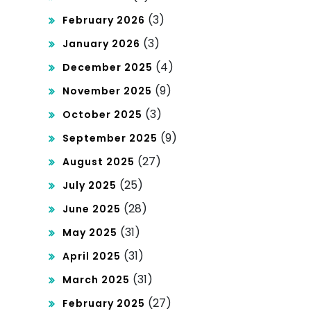
(3)
February 2026
(3)
January 2026
(4)
December 2025
(9)
November 2025
(3)
October 2025
(9)
September 2025
(27)
August 2025
(25)
July 2025
(28)
June 2025
(31)
May 2025
(31)
April 2025
(31)
March 2025
(27)
February 2025