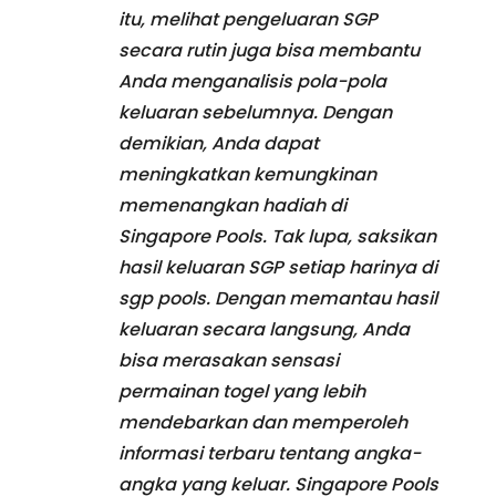
itu, melihat pengeluaran SGP
secara rutin juga bisa membantu
Anda menganalisis pola-pola
keluaran sebelumnya. Dengan
demikian, Anda dapat
meningkatkan kemungkinan
memenangkan hadiah di
Singapore Pools. Tak lupa, saksikan
hasil keluaran SGP setiap harinya di
sgp pools. Dengan memantau hasil
keluaran secara langsung, Anda
bisa merasakan sensasi
permainan togel yang lebih
mendebarkan dan memperoleh
informasi terbaru tentang angka-
angka yang keluar. Singapore Pools