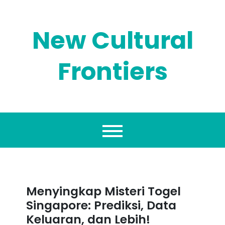
Skip
to
content
New Cultural
Frontiers
Menyingkap Misteri Togel
Singapore: Prediksi, Data
Keluaran, dan Lebih!