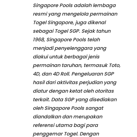
Singapore Pools adalah lembaga
resmi yang mengelola permainan
Togel Singapore, juga dikenal
sebagai Togel SGP. Sejak tahun
1968, Singapore Pools telah
menjadi penyelenggara yang
diakui untuk berbagai jenis
permainan taruhan, termasuk Toto,
4D, dan 4D Roll. Pengeluaran SGP
hasil dari aktivitas perjudian yang
diatur dengan ketat oleh otoritas
terkait. Data SGP yang disediakan
oleh Singapore Pools sangat
diandalkan dan merupakan
referensi utama bagi para
penggemar Togel. Dengan