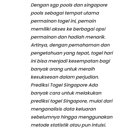
Dengan sgp pools dan singapore
pools sebagai tempat utama
permainan togel ini, pemain
memiliki akses ke berbagai opsi
permainan dan hadiah menarik.
Artinya, dengan pemahaman dan
pengetahuan yang tepat, togel hari
ini bisa menjadi kesempatan bagi
banyak orang untuk meraih
kesuksesan dalam perjudian.
Prediksi Togel Singapore Ada
banyak cara untuk melakukan
prediksi togel Singapore, mulai dari
menganalisis data keluaran
sebelumnya hingga menggunakan
metode statistik atau pun intuisi.