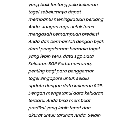
yang baik tentang pola keluaran
togel sebelumnya dapat
membantu meningkatkan peluang
Anda. Jangan ragu untuk terus
mengasah kemampuan prediksi
Anda dan bermainlah dengan bijak
demi pengalaman bermain togel
yang lebih seru. data sgp Data
Keluaran SGP Pertama-tama,
penting bagi para penggemar
togel Singapore untuk selalu
update dengan data keluaran SGP.
Dengan mengetahui data keluaran
terbaru, Anda bisa membuat
prediksi yang lebih tepat dan
akurat untuk taruhan Anda. Selain