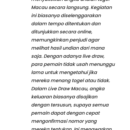
Macau secara langsung. Kegiatan
ini biasanya diselenggarakan
dalam tempo ditentukan dan
ditunjukkan secara online,
memungkinkan penjudi agar
melihat hasil undian dari mana
saja. Dengan adanya live draw,
para pemain tidak usah menunggu
lama untuk mengetahui jika
mereka menang togel atau tidak.
Dalam Live Draw Macau, angka
keluaran biasanya disajikan
dengan tersusun, supaya semua
pemain dapat dengan cepat
mengonfirmasi nomor yang
mereka tentukan. Ini menawarkan