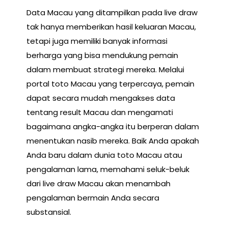
Data Macau yang ditampilkan pada live draw
tak hanya memberikan hasil keluaran Macau,
tetapi juga memiliki banyak informasi
berharga yang bisa mendukung pemain
dalam membuat strategi mereka. Melalui
portal toto Macau yang terpercaya, pemain
dapat secara mudah mengakses data
tentang result Macau dan mengamati
bagaimana angka-angka itu berperan dalam
menentukan nasib mereka. Baik Anda apakah
Anda baru dalam dunia toto Macau atau
pengalaman lama, memahami seluk-beluk
dari live draw Macau akan menambah
pengalaman bermain Anda secara
substansial.