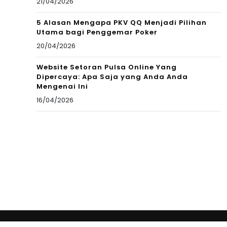
21/04/2026
5 Alasan Mengapa PKV QQ Menjadi Pilihan
Utama bagi Penggemar Poker
20/04/2026
Website Setoran Pulsa Online Yang
Dipercaya: Apa Saja yang Anda Anda
Mengenai Ini
16/04/2026
Copyright © 2012 New Cultural Frontiers. All Rights