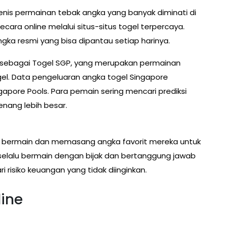
nis permainan tebak angka yang banyak diminati di
ecara online melalui situs-situs togel terpercaya.
gka resmi yang bisa dipantau setiap harinya.
al sebagai Togel SGP, yang merupakan permainan
gel. Data pengeluaran angka togel Singapore
gapore Pools. Para pemain sering mencari prediksi
nang lebih besar.
at bermain dan memasang angka favorit mereka untuk
elalu bermain dengan bijak dan bertanggung jawab
risiko keuangan yang tidak diinginkan.
ine