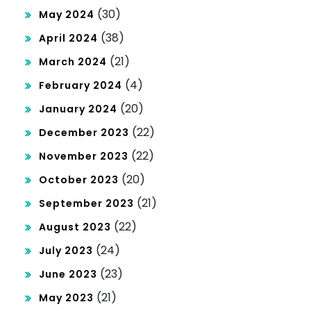
(30)
May 2024
(38)
April 2024
(21)
March 2024
(4)
February 2024
(20)
January 2024
(22)
December 2023
(22)
November 2023
(20)
October 2023
(21)
September 2023
(22)
August 2023
(24)
July 2023
(23)
June 2023
(21)
May 2023