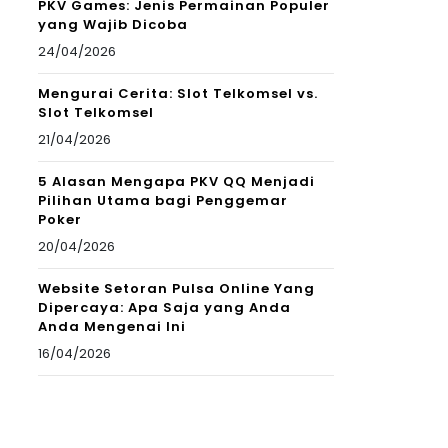
PKV Games: Jenis Permainan Populer
yang Wajib Dicoba
24/04/2026
Mengurai Cerita: Slot Telkomsel vs.
Slot Telkomsel
21/04/2026
5 Alasan Mengapa PKV QQ Menjadi
Pilihan Utama bagi Penggemar
Poker
20/04/2026
Website Setoran Pulsa Online Yang
Dipercaya: Apa Saja yang Anda
Anda Mengenai Ini
16/04/2026