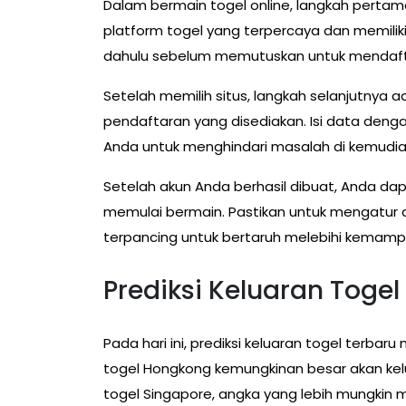
Dalam bermain togel online, langkah pertama
platform togel yang terpercaya dan memiliki 
dahulu sebelum memutuskan untuk mendaft
Setelah memilih situs, langkah selanjutnya
pendaftaran yang disediakan. Isi data denga
Anda untuk menghindari masalah di kemudian
Setelah akun Anda berhasil dibuat, Anda da
memulai bermain. Pastikan untuk mengatur 
terpancing untuk bertaruh melebihi kemam
Prediksi Keluaran Togel
Pada hari ini, prediksi keluaran togel terb
togel Hongkong kemungkinan besar akan kel
togel Singapore, angka yang lebih mungkin m