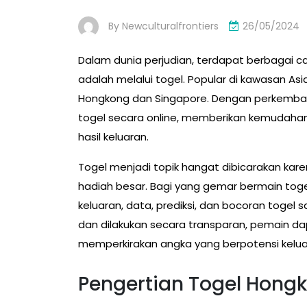
By
Newculturalfrontiers
26/05/2024
Dalam dunia perjudian, terdapat berbagai c
adalah melalui togel. Popular di kawasan As
Hongkong dan Singapore. Dengan perkemba
togel secara online, memberikan kemudah
hasil keluaran.
Togel menjadi topik hangat dibicarakan 
hadiah besar. Bagi yang gemar bermain togel
keluaran, data, prediksi, dan bocoran togel
dan dilakukan secara transparan, pemain d
memperkirakan angka yang berpotensi keluar
Pengertian Togel Hong