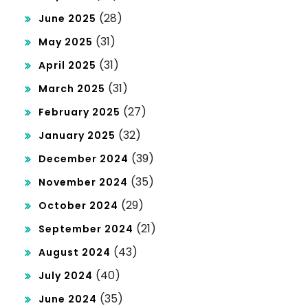
(28)
June 2025
(31)
May 2025
(31)
April 2025
(31)
March 2025
(27)
February 2025
(32)
January 2025
(39)
December 2024
(35)
November 2024
(29)
October 2024
(21)
September 2024
(43)
August 2024
(40)
July 2024
(35)
June 2024