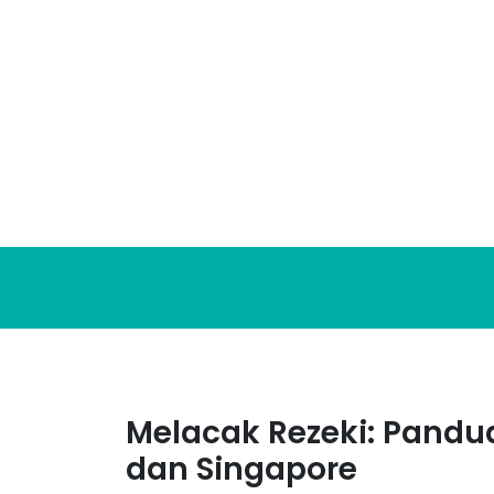
Skip
to
content
Melacak Rezeki: Pand
dan Singapore