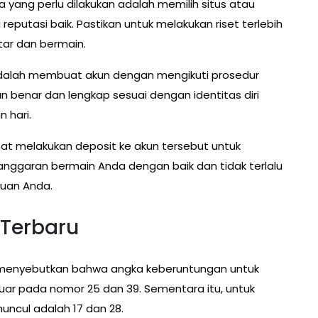
 yang perlu dilakukan adalah memilih situs atau
reputasi baik. Pastikan untuk melakukan riset terlebih
ar dan bermain.
 adalah membuat akun dengan mengikuti prosedur
n benar dan lengkap sesuai dengan identitas diri
 hari.
pat melakukan deposit ke akun tersebut untuk
anggaran bermain Anda dengan baik dan tidak terlalu
puan Anda.
 Terbaru
aru menyebutkan bahwa angka keberuntungan untuk
uar pada nomor 25 dan 39. Sementara itu, untuk
uncul adalah 17 dan 28.