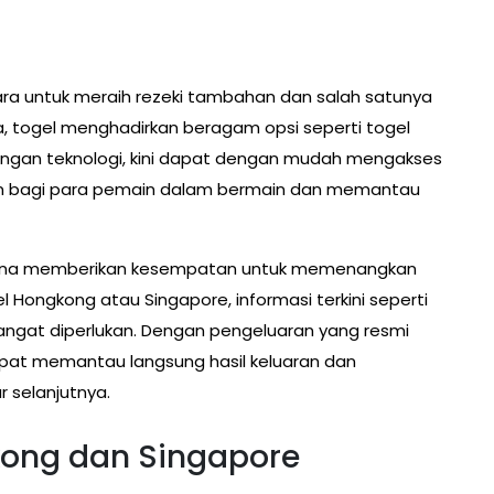
ara untuk meraih rezeki tambahan dan salah satunya
ia, togel menghadirkan beragam opsi seperti togel
ngan teknologi, kini dapat dengan mudah mengakses
an bagi para pemain dalam bermain dan memantau
karena memberikan kesempatan untuk memenangkan
 Hongkong atau Singapore, informasi terkini seperti
 sangat diperlukan. Dengan pengeluaran yang resmi
apat memantau langsung hasil keluaran dan
 selanjutnya.
kong dan Singapore