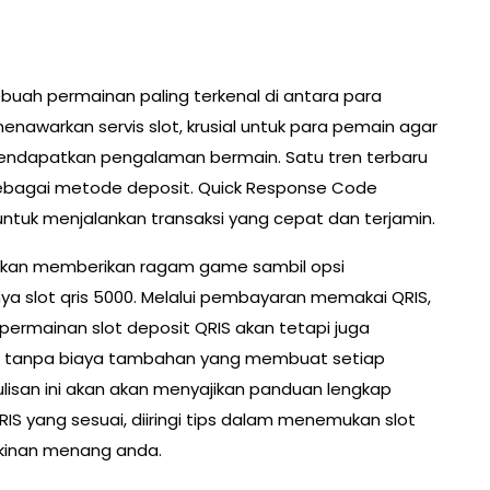
ebuah permainan paling terkenal di antara para
awarkan servis slot, krusial untuk para pemain agar
endapatkan pengalaman bermain. Satu tren terbaru
 sebagai metode deposit. Quick Response Code
uk menjalankan transaksi yang cepat dan terjamin.
arkan memberikan ragam game sambil opsi
a slot qris 5000. Melalui pembayaran memakai QRIS,
ermainan slot deposit QRIS akan tetapi juga
is tanpa biaya tambahan yang membuat setiap
lisan ini akan akan menyajikan panduan lengkap
S yang sesuai, diiringi tips dalam menemukan slot
kinan menang anda.