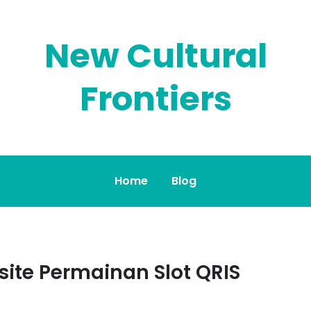
New Cultural
Frontiers
Home
Blog
te Permainan Slot QRIS