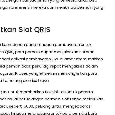
 Dengan banyak pilihan yang tersedia, anda bisa
ngan preferensi mereka dan menikmati bermain yang
kan Slot QRIS
n kemudahan pada tahapan pembayaran untuk
n QRIS, para pemain dapat menjalankan setoran
gai aplikasi pembayaran. Hal ini amat memudahkan
para pemain tidak perlu lagi repot mengakses dalam
yaran. Proses yang efisien ini memungkinkan para
terhalang oleh isu biaya.
QRIS untuk memberikan fleksibilitas untuk pemain
pat mulai petualangan bermain slot tanpa melakukan
cil, seperti 5000, peluang untuk mengexplorasi
capai. Ini juga merangsang untuk para pemula baru