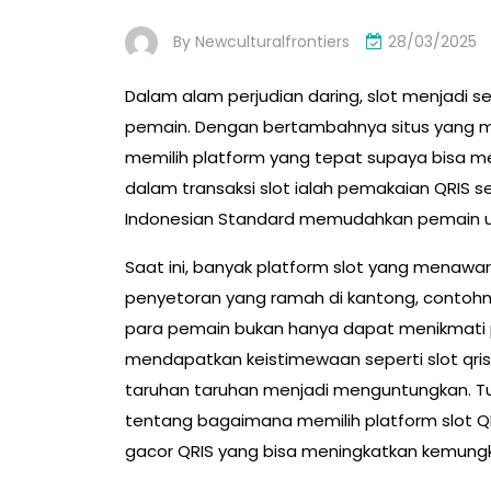
By
Newculturalfrontiers
28/03/2025
Dalam alam perjudian daring, slot menjadi s
pemain. Dengan bertambahnya situs yang men
memilih platform yang tepat supaya bisa m
dalam transaksi slot ialah pemakaian QRIS
Indonesian Standard memudahkan pemain unt
Saat ini, banyak platform slot yang menaw
penyetoran yang ramah di kantong, contohny
para pemain bukan hanya dapat menikmati p
mendapatkan keistimewaan seperti slot qr
taruhan taruhan menjadi menguntungkan. Tu
tentang bagaimana memilih platform slot QRI
gacor QRIS yang bisa meningkatkan kemung