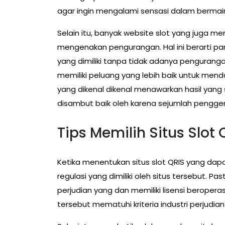
agar ingin mengalami sensasi dalam bermain 
Selain itu, banyak website slot yang juga m
mengenakan pengurangan. Hal ini berarti 
yang dimiliki tanpa tidak adanya pengurang
memiliki peluang yang lebih baik untuk mend
yang dikenal dikenal menawarkan hasil yang
disambut baik oleh karena sejumlah penggem
Tips Memilih Situs Slot
Ketika menentukan situs slot QRIS yang dapa
regulasi yang dimiliki oleh situs tersebut. Pas
perjudian yang dan memiliki lisensi beropera
tersebut mematuhi kriteria industri perjudi